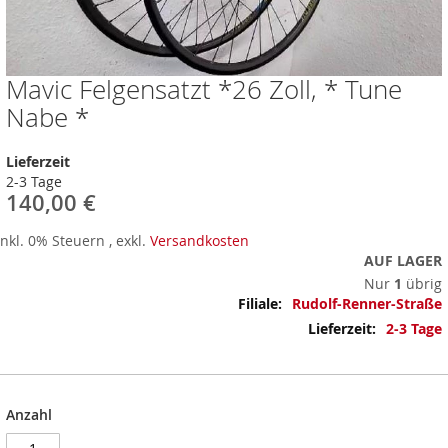
Mavic Felgensatzt *26 Zoll, * Tune
Zum
Anfang
Nabe *
der
Bildergalerie
Lieferzeit
springen
2-3 Tage
140,00 €
Inkl. 0% Steuern
,
exkl.
Versandkosten
AUF LAGER
Nur
1
übrig
Mehr
Rudolf-Renner-Straße
Informationen
2-3 Tage
Anzahl