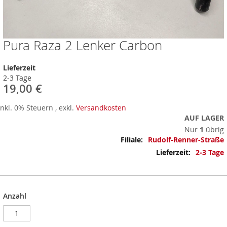
Pura Raza 2 Lenker Carbon
Zum
Anfang
der
Lieferzeit
Bildergalerie
2-3 Tage
springen
19,00 €
Inkl. 0% Steuern
,
exkl.
Versandkosten
AUF LAGER
Nur
1
übrig
Mehr
Rudolf-Renner-Straße
Informationen
2-3 Tage
Anzahl