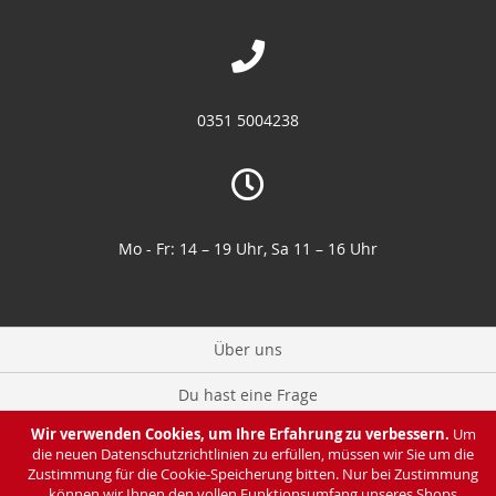
0351 5004238
Mo - Fr: 14 – 19 Uhr, Sa 11 – 16 Uhr
Über uns
Du hast eine Frage
Wir verwenden Cookies, um Ihre Erfahrung zu verbessern.
Um
Zahlung & Lieferung
die neuen Datenschutzrichtlinien zu erfüllen, müssen wir Sie um die
Zustimmung für die Cookie-Speicherung bitten. Nur bei Zustimmung
Datenschutz
können wir Ihnen den vollen Funktionsumfang unseres Shops