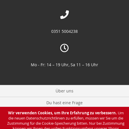
0351 5004238
Mo - Fr: 14 – 19 Uhr, Sa 11 – 16 Uhr
Über uns
Du hast eine Frage
Wir verwenden Cookies, um Ihre Erfahrung zu verbessern.
Um
Zahlung & Lieferung
die neuen Datenschutzrichtlinien zu erfüllen, müssen wir Sie um die
Zustimmung für die Cookie-Speicherung bitten. Nur bei Zustimmung
Datenschutz
können wir Ihnen den vollen Funktionsumfang unseres Shops