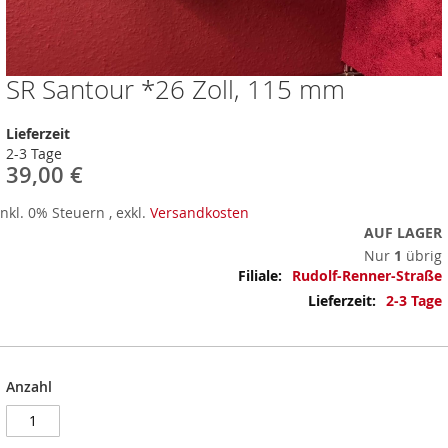
SR Santour *26 Zoll, 115 mm
Zum
Anfang
der
Lieferzeit
Bildergalerie
2-3 Tage
springen
39,00 €
Inkl. 0% Steuern
,
exkl.
Versandkosten
AUF LAGER
Nur
1
übrig
Mehr
Rudolf-Renner-Straße
Informationen
2-3 Tage
Anzahl