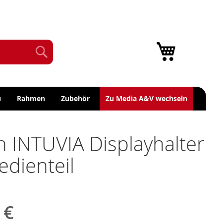
Mein Warenk
Suche
Willkommen Fremder!
Anmelden
u
Rahmen
Zubehör
Zu Media A&V wechseln
 INTUVIA Displayhalter
edienteil
 €