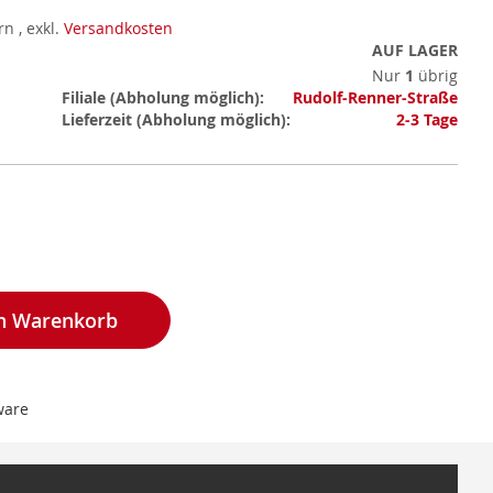
ern
,
exkl.
Versandkosten
AUF LAGER
Nur
1
übrig
Mehr
Filiale
Rudolf-Renner-Straße
Informationen
Lieferzeit
2-3 Tage
en Warenkorb
ware