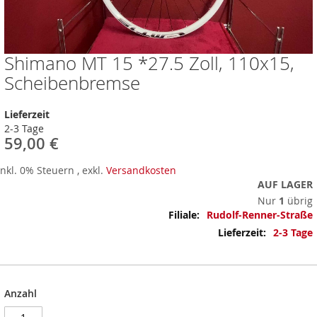
Shimano MT 15 *27.5 Zoll, 110x15,
Zum
Anfang
Scheibenbremse
der
Bildergalerie
Lieferzeit
springen
2-3 Tage
59,00 €
Inkl. 0% Steuern
,
exkl.
Versandkosten
AUF LAGER
Nur
1
übrig
Mehr
Rudolf-Renner-Straße
Informationen
2-3 Tage
Anzahl