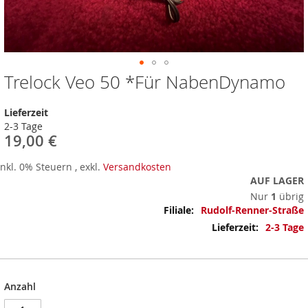
Trelock Veo 50 *Für NabenDynamo
Zum
Anfang
der
Lieferzeit
Bildergalerie
2-3 Tage
springen
19,00 €
Inkl. 0% Steuern
,
exkl.
Versandkosten
AUF LAGER
Nur
1
übrig
Mehr
Rudolf-Renner-Straße
Informationen
2-3 Tage
Anzahl