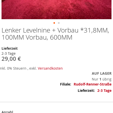
Lenker Levelnine + Vorbau *31,8MM,
Zum
Anfang
100MM Vorbau, 600MM
der
Bildergalerie
Lieferzeit
springen
2-3 Tage
29,00 €
Inkl. 0% Steuern
,
exkl.
Versandkosten
AUF LAGER
Nur
1
übrig
Mehr
Rudolf-Renner-Straße
Informationen
2-3 Tage
Anzahl