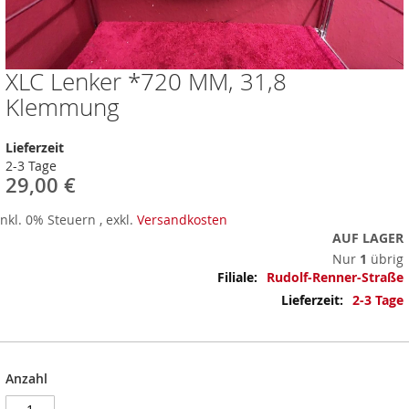
XLC Lenker *720 MM, 31,8
Zum
Anfang
Klemmung
der
Bildergalerie
Lieferzeit
springen
2-3 Tage
29,00 €
Inkl. 0% Steuern
,
exkl.
Versandkosten
AUF LAGER
Nur
1
übrig
Mehr
Rudolf-Renner-Straße
Informationen
2-3 Tage
Anzahl