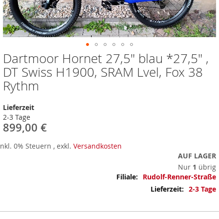
Dartmoor Hornet 27,5" blau *27,5" ,
Zum
Anfang
DT Swiss H1900, SRAM Lvel, Fox 38
der
Rythm
Bildergalerie
springen
Lieferzeit
2-3 Tage
899,00 €
Inkl. 0% Steuern
,
exkl.
Versandkosten
AUF LAGER
Nur
1
übrig
Mehr
Rudolf-Renner-Straße
Informationen
2-3 Tage