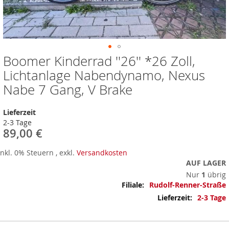
Boomer Kinderrad ''26'' *26 Zoll,
Zum
Anfang
Lichtanlage Nabendynamo, Nexus
der
Nabe 7 Gang, V Brake
Bildergalerie
springen
Lieferzeit
2-3 Tage
89,00 €
Inkl. 0% Steuern
,
exkl.
Versandkosten
AUF LAGER
Nur
1
übrig
Mehr
Rudolf-Renner-Straße
Informationen
2-3 Tage